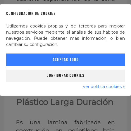
donde se encuentre el cultivo, del
configuración de cookies
uso de fitosanitarios. No sera igual
instalarlo en la zona sur de España,
Utilizamos cookies propias y de terceros para mejorar
que hay más horas de sol, que en la
nuestros servicios mediante el análisis de sus hábitos de
navegación. Puede obtener más información, o bien
zona norte del país.
cambiar su configuración.
Tipos de plásticos
Aceptar todo
para cubierta de
Configurar cookies
invernaderos
ver política cookies »
Plástico Larga Duración
Es una lamina fabricada en
coextrusión, en polietileno baja