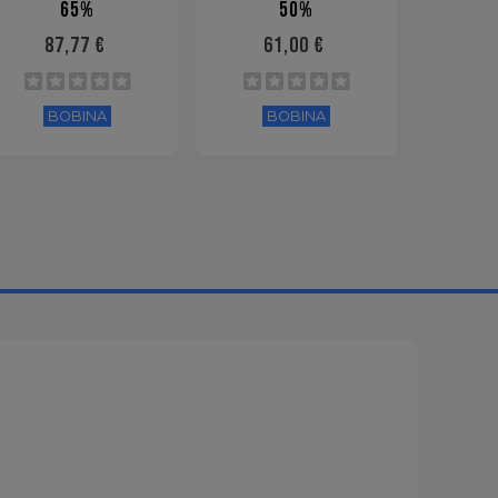
65%
50%
10X2
87,77 €
61,00 €
9
BOBINA
BOBINA
B