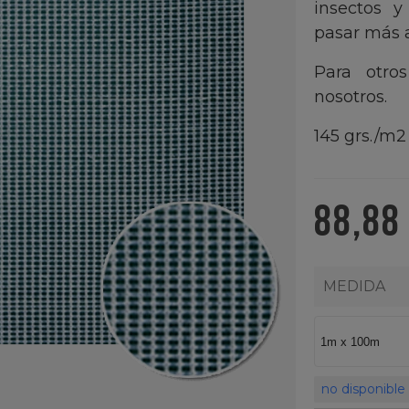
insectos y
pasar más a
Para otro
nosotros.
145 grs./m2
88,88
MEDIDA
no disponible