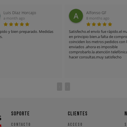
Alfonso GF
angel hdez
8 months ago
a year ago
sfecho.el envío fue rápido.el material
Todo perfecto. Tenía algunas 
rincipio bien.a falta de comprobar si
chica me las aclaro por teléfo
ciden los metros pedidos con los
atentamente. Envío muy rápid
ados .ahora es imposible
correcto. Recomiendo 100%
robarlo.la atención telefónica para
r consultas.muy satisfecho
‹
›
SOPORTE
CLIENTES
Contacto
Acceso
S