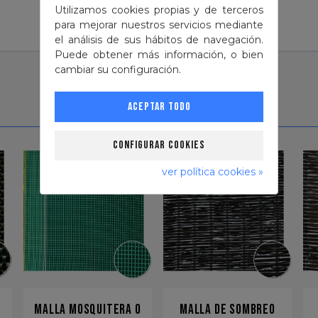
Utilizamos cookies propias y de terceros
para mejorar nuestros servicios mediante
el análisis de sus hábitos de navegación.
Puede obtener más información, o bien
cambiar su configuración.
Aceptar todo
Configurar cookies
ver política cookies »
MALLA MOSQUITERA O
MALLA DE SOMBREO