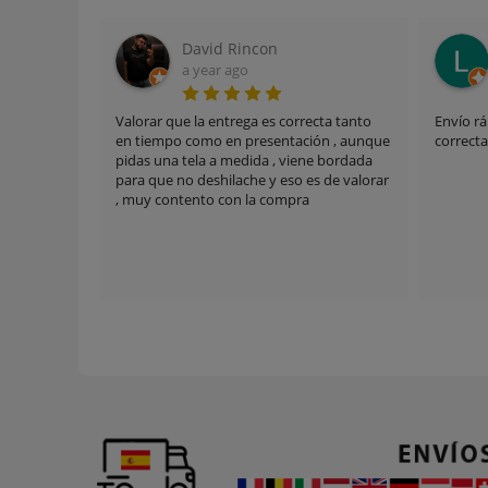
Luis Díaz Horcajo
a month ago
orrecta tanto
Envío rápido y bien preparado. Medidas
Sati
ación , aunque
correctas.
en p
iene bordada
coin
o es de valorar
envi
pra
comp
hace