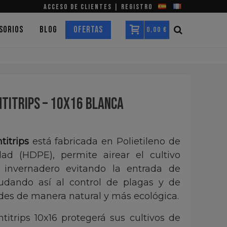
ACCESO DE CLIENTES | REGISTRO
SORIOS
BLOG
OFERTAS
0,00 €
TITRIPS – 10X16 BLANCA
titrips
está fabricada en Polietileno de
dad (HDPE), permite airear el cultivo
 invernadero evitando la entrada de
yudando así al control de plagas y de
es de manera natural y más ecológica.
titrips 10x16 protegerá sus cultivos de